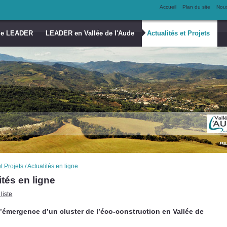
Accueil
Plan du site
Nous
me LEADER
LEADER en Vallée de l'Aude
Actualités et Projets
et Projets
/
Actualités en ligne
ités en ligne
liste
l’émergence d’un cluster de l’éco-construction en Vallée de