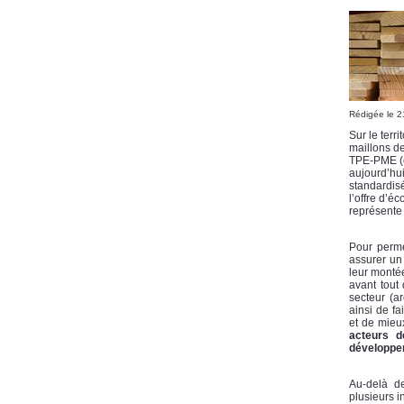
Rédigée le 
Sur le terr
maillons de
TPE-PME (ex
aujourd’hui
standardisé
l’offre d’é
représente
Pour perme
assurer un
leur monté
avant tout
secteur (a
ainsi de f
et de mieu
acteurs d
développe
Au-delà de
plusieurs i