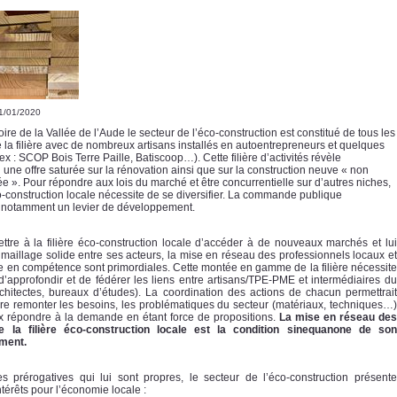
21/01/2020
itoire de la Vallée de l’Aude le secteur de l’éco-construction est constitué de tous les
 la filière avec de nombreux artisans installés en autoentrepreneurs et quelques
 : SCOP Bois Terre Paille, Batiscoop…). Cette filière d’activités révèle
 une offre saturée sur la rénovation ainsi que sur la construction neuve « non
e ». Pour répondre aux lois du marché et être concurrentielle sur d’autres niches,
co-construction locale nécessite de se diversifier. La commande publique
 notamment un levier de développement.
ttre à la filière éco-construction locale d’accéder à de nouveaux marchés et lui
 maillage solide entre ses acteurs, la mise en réseau des professionnels locaux et
e en compétence sont primordiales. Cette montée en gamme de la filière nécessite
 d’approfondir et de fédérer les liens entre artisans/TPE-PME et intermédiaires du
rchitectes, bureaux d’études). La coordination des actions de chacun permettrait
aire remonter les besoins, les problématiques du secteur (matériaux, techniques…)
x répondre à la demande en étant force de propositions.
La mise en réseau des
e la filière éco-construction locale est la condition sinequanone de son
ment.
s prérogatives qui lui sont propres, le secteur de l’éco-construction présente
ntérêts pour l’économie locale :